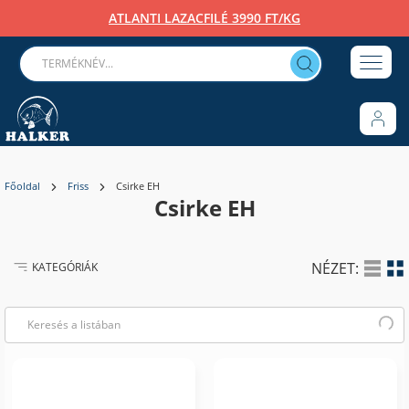
ATLANTI LAZACFILÉ 3990 FT/KG
Főoldal
Friss
Csirke EH
Csirke EH
NÉZET:
KATEGÓRIÁK