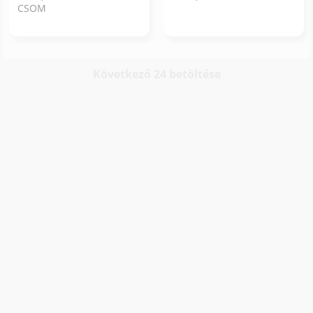
CSOM
Következő 24 betöltése