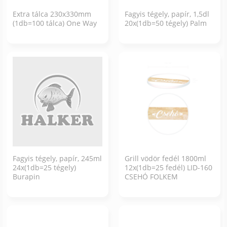
Extra tálca 230x330mm
Fagyis tégely, papír, 1,5dl
(1db=100 tálca) One Way
20x(1db=50 tégely) Palm
Fagyis tégely, papír, 245ml
Grill vödör fedél 1800ml
24x(1db=25 tégely)
12x(1db=25 fedél) LID-160
Burapin
CSEHÓ FOLKEM