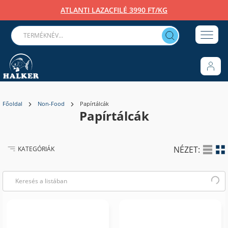
ATLANTI LAZACFILÉ 3990 FT/KG
Főoldal
Non-Food
Papírtálcák
Papírtálcák
NÉZET:
KATEGÓRIÁK