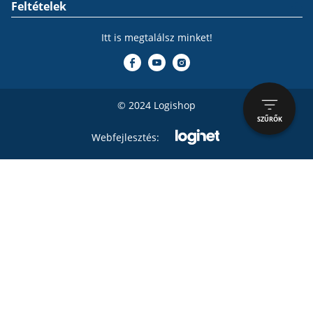
Feltételek
Itt is megtalálsz minket!
© 2024 Logishop
SZŰRŐK
Webfejlesztés: