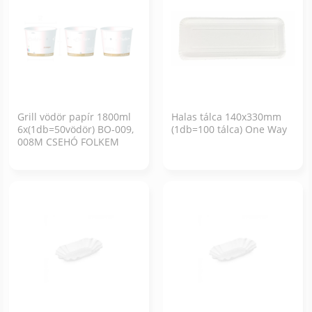
Grill vödör papír 1800ml
Halas tálca 140x330mm
6x(1db=50vödör) BO-009,
(1db=100 tálca) One Way
008M CSEHÓ FOLKEM