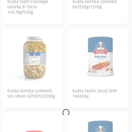
Kukta Gold Csemege
Kukta Gomba szeletelt
uborka 8-10cm
6x2550g/1200g
1x9,7kg/5,6kg
Kukta Gomba szeletelt,
Kukta Natúr lecsó 30%
sós lében 4250ml/2200g
1x4200g