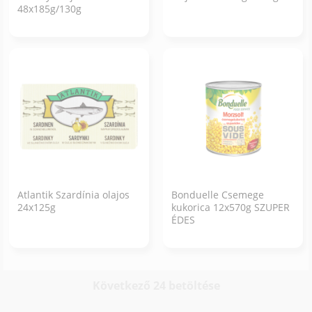
48x185g/130g
Atlantik Szardínia olajos
Bonduelle Csemege
24x125g
kukorica 12x570g SZUPER
ÉDES
Következő 24 betöltése