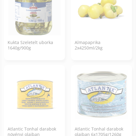
Kukta Szeletelt uborka
Almapaprika
1640g/900g
2x4250ml/2kg
Atlantic Tonhal darabok
Atlantic Tonhal darabok
növényi olajban
olajban 6x1705g/1260g