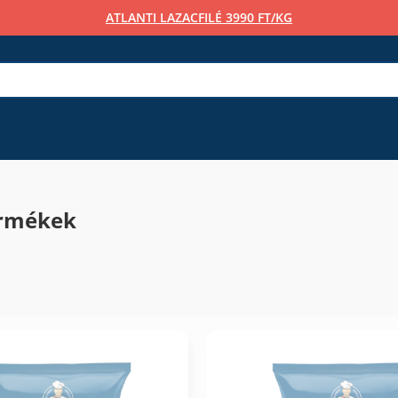
ATLANTI LAZACFILÉ 3990 FT/KG
ermékek