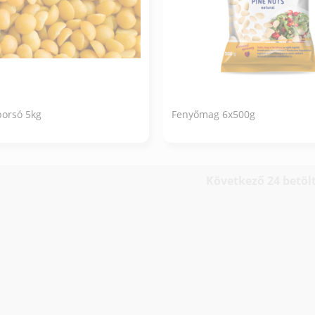
borsó 5kg
Fenyőmag 6x500g
Következő 24 betöl