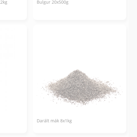
x2kg
Bulgur 20x500g
Darált mák 8x1kg