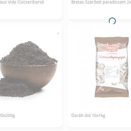
ous Vide Csicseriborsó
Bretas Szárított paradicsom 2
20x200g
Darált dió 10x1kg