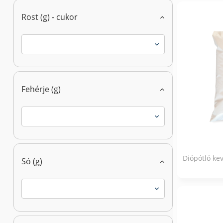
Rost (g) - cukor
Fehérje (g)
Diópótló ke
Só (g)