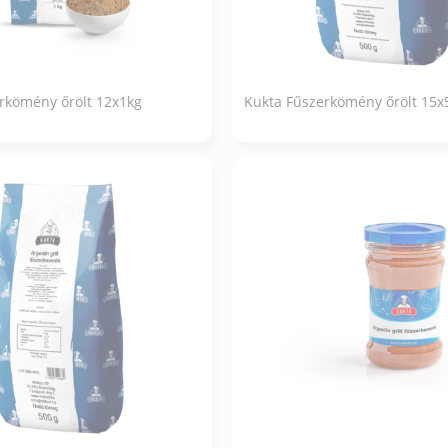
rkömény őrölt 12x1kg
Kukta Fűszerkömény őrölt 15x