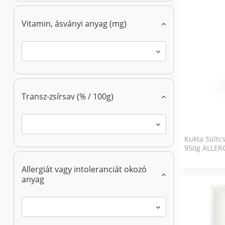
Vitamin, ásványi anyag (mg)
Transz-zsírsav (% / 100g)
Kukta Sültc
950g ALLE
Allergiát vagy intoleranciát okozó
anyag