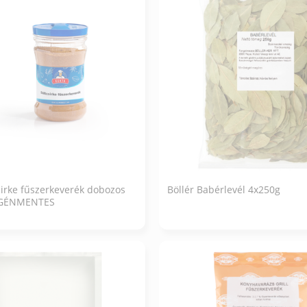
sirke fűszerkeverék dobozos
Böllér Babérlevél 4x250g
RGÉNMENTES