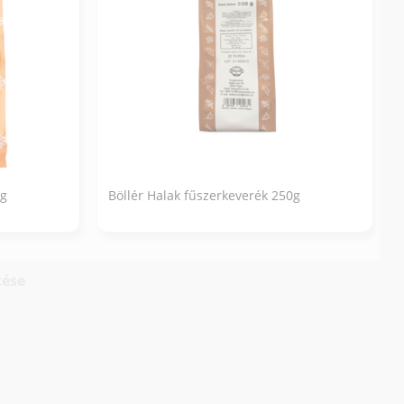
0g
Böllér Halak fűszerkeverék 250g
tése