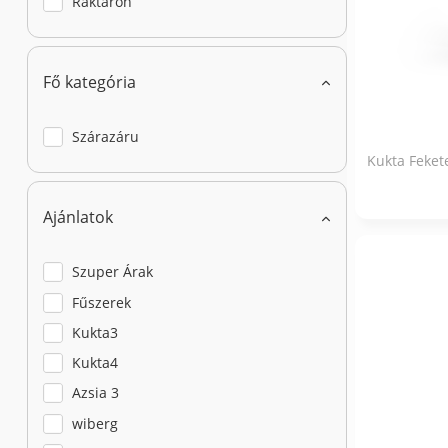
Raktáron
Fő kategória
Szárazáru
Kukta Feket
Ajánlatok
Szuper Árak
Fűszerek
Kukta3
Kukta4
Azsia 3
wiberg