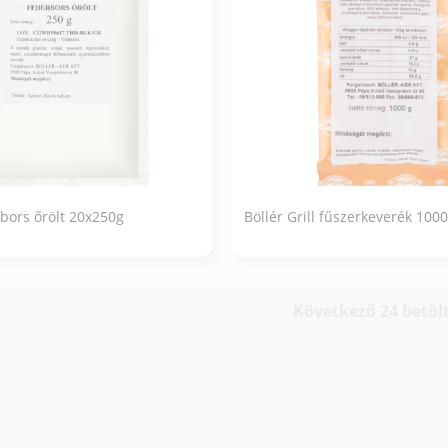
rbors őrölt 20x250g
Böllér Grill fűszerkeverék 100
Következő 24 betöl