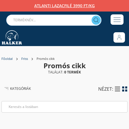
ATLANTI LAZACFILÉ 3990 FT/KG
Főoldal
Friss
Promós cikk
Promós cikk
TALÁLAT:
0 TERMÉK
NÉZET:
KATEGÓRIÁK