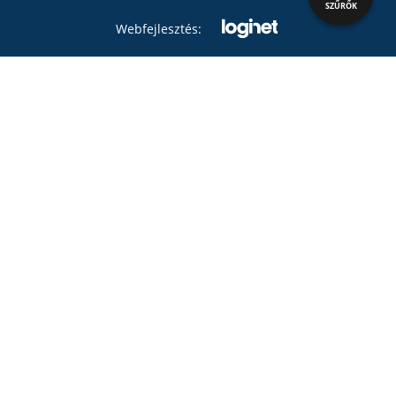
SZŰRŐK
Webfejlesztés: