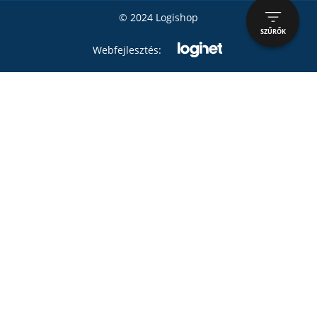
© 2024 Logishop
SZŰRŐK
Webfejlesztés: