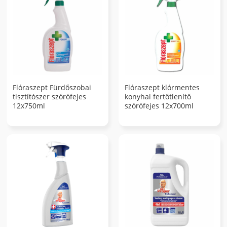
Flóraszept Fürdőszobai
Flóraszept klórmentes
tisztítószer szórófejes
konyhai fertőtlenítő
12x750ml
szórófejes 12x700ml