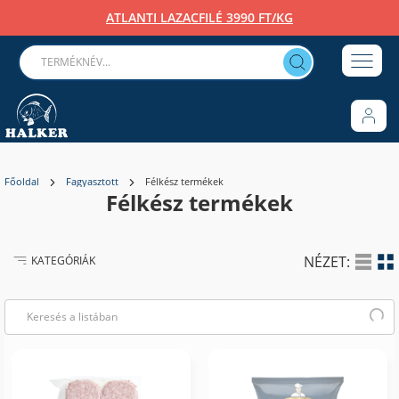
ATLANTI LAZACFILÉ 3990 FT/KG
Főoldal
Fagyasztott
Félkész termékek
Félkész termékek
NÉZET:
KATEGÓRIÁK