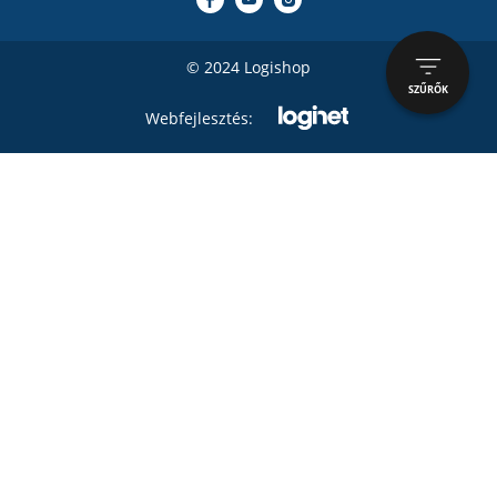
© 2024 Logishop
SZŰRŐK
Webfejlesztés: