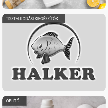
TISZTÁLKODÁSI KIEGÉSZÍTŐK
ÖBLÍTŐ