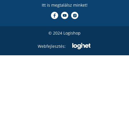
Itt is megtalálsz minket!
© 2024 Logishop
Webfejlesztés: