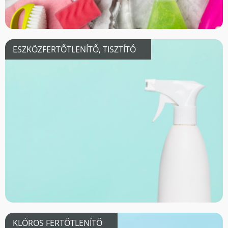
ESZKÖZFERTŐTLENÍTŐ, TISZTÍTÓ
KLÓROS FERTŐTLENÍTŐ