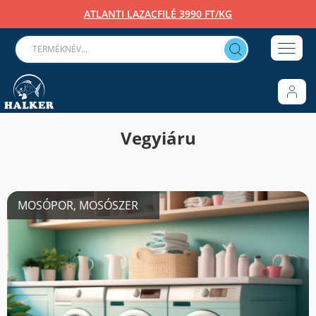
ATLANTI LAZACFILÉ 3990 FT/KG
Vegyiáru
MOSÓPOR, MOSÓSZER