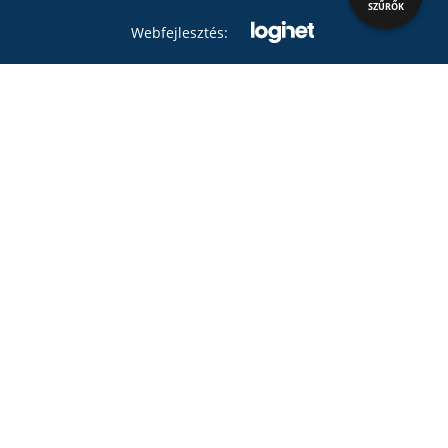
SZŰRŐK
Webfejlesztés: