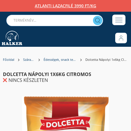
ATLANTI LAZACFILÉ 3990 FT/KG
Főoldal
Szárazáru
Édességek, snack termékek
Dolcetta Nápolyi 1x6kg CITROMOS
DOLCETTA NÁPOLYI 1X6KG CITROMOS
NINCS KÉSZLETEN