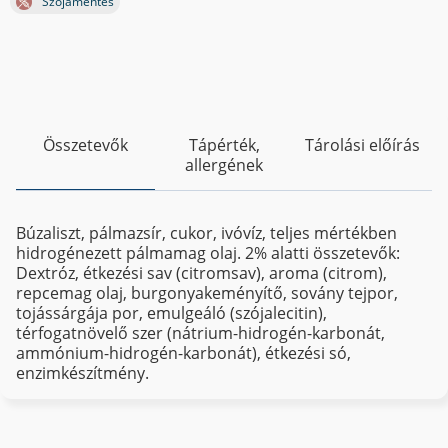
Szójamentes
Összetevők
Tápérték,
Tárolási előírás
allergének
Búzaliszt, pálmazsír, cukor, ivóvíz, teljes mértékben
hidrogénezett pálmamag olaj. 2% alatti összetevők:
Dextróz, étkezési sav (citromsav), aroma (citrom),
repcemag olaj, burgonyakeményítő, sovány tejpor,
tojássárgája por, emulgeáló (szójalecitin),
térfogatnövelő szer (nátrium-hidrogén-karbonát,
ammónium-hidrogén-karbonát), étkezési só,
enzimkészítmény.