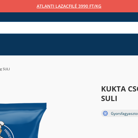
ATLANTI LAZACFILÉ 3990 FT/KG
g SULI
KUKTA CS
SULI
Gyorsfagyaszto