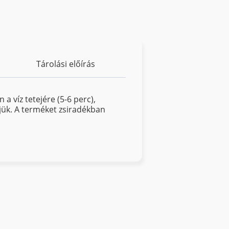
Tárolási előírás
 a víz tetejére (5-6 perc),
ítjük. A terméket zsiradékban