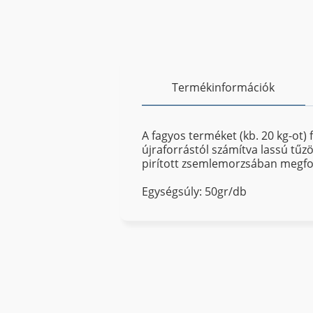
Termékinformációk
A fagyos terméket (kb. 20 kg-ot) f
újraforrástól számítva lassú tűzö
pirított zsemlemorzsában megforg
Egységsúly: 50gr/db