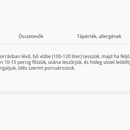
Összetevők
Tápérték, allergének
orrásban lévő, bő vízbe (100-120 liter) tesszük, majd ha feljön
n 10-15 percig főzzük, utána leszűrjük, és hideg vízzel leöbl
atjuk, ízlés szerint porcukrozzuk.