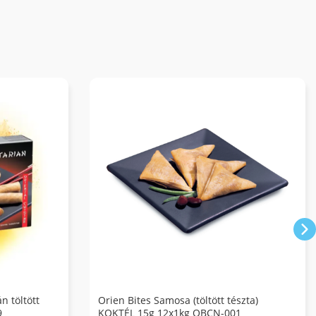
n töltött
Orien Bites Samosa (töltött tészta)
9
KOKTÉL 15g 12x1kg OBCN-001