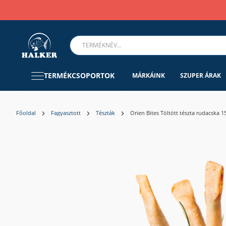
TERMÉKCSOPORTOK
MÁRKÁINK
SZUPER ÁRAK
Főoldal
Fagyasztott
Tészták
Orien Bites Töltött tészta rudacska 