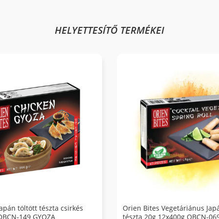
HELYETTESÍTŐ TERMÉKEI
apán töltött tészta csirkés
Orien Bites Vegetáriánus Japá
 OBCN-149 GYOZA
tészta 20g 12x400g OBCN-06