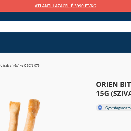
ATLANTI LAZACFILÉ 3990 FT/KG
15g (szivar) 6x1kg OBCN-073
ORIEN BI
15G (SZI
Gyorsfagyaszto