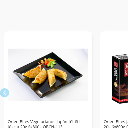
Orien Bites Vegetáriánus Japán töltött
Orien Bites J
tészta 20g 6x800g OBCN-113
20g 6x800g