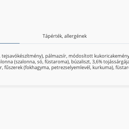
Tápérték, allergének
t, tejsavókészítmény), pálmazsír, módosított kukoricakemén
lonna (szalonna, só, füstaroma), búzaliszt, 3,6% tojássárgája
or, fűszerek (fokhagyma, petrezselyemlevél, kurkuma), füsta