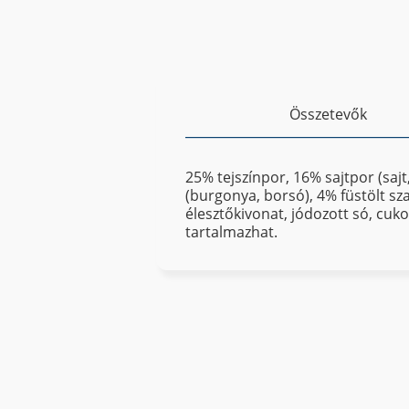
Összetevők
25% tejszínpor, 16% sajtpor (saj
(burgonya, borsó), 4% füstölt sza
élesztőkivonat, jódozott só, cuk
tartalmazhat.