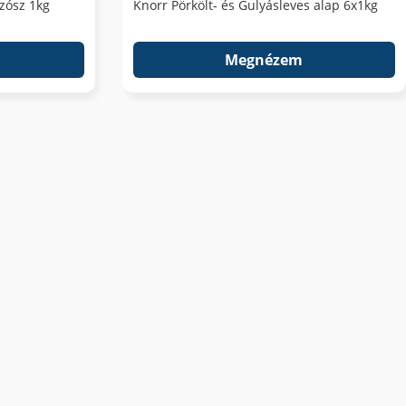
zósz 1kg
Knorr Pörkölt- és Gulyásleves alap 6x1kg
Megnézem