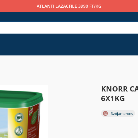
ATLANTI LAZACFILÉ 3990 FT/KG
KNORR C
6X1KG
Szójamentes