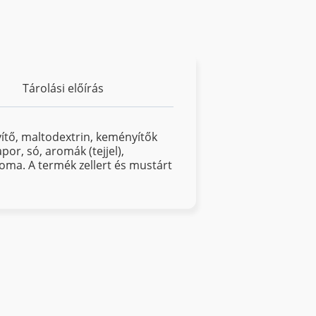
Tárolási előírás
yítő, maltodextrin, keményítők
por, só, aromák (tejjel),
roma. A termék zellert és mustárt