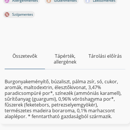
Allergénmentes
Gluténmentes
Laktózmentes
Szójamentes
Összetevők
Tápérték,
Tárolási előírás
allergének
Burgonyakeményítő, búzaliszt, pálma zsír, só, cukor,
aromák, maltodextrin, élesztőkivonat, 3,47%
paradicsompüré por*, színezék (ammóniás karamell),
sűrítőanyag (guargumi), 0,96% vöröshagyma por*,
fűszerek (feketebors, petrezselyemgyökér),
természetes madeira boraroma, 0,1% marhacsont
alaplépor. * fenntartható gazdaságból származik.