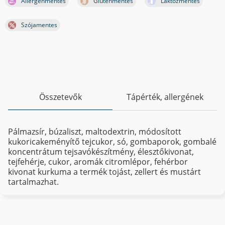
Allergénmentes
Gluténmentes
Laktózmentes
Szójamentes
Összetevők
Tápérték, allergének
Pálmazsír, búzaliszt, maltodextrin, módosított
kukoricakeményítő tejcukor, só, gombaporok, gombalé
koncentrátum tejsavókészítmény, élesztőkivonat,
tejfehérje, cukor, aromák citromlépor, fehérbor
kivonat kurkuma a termék tojást, zellert és mustárt
tartalmazhat.