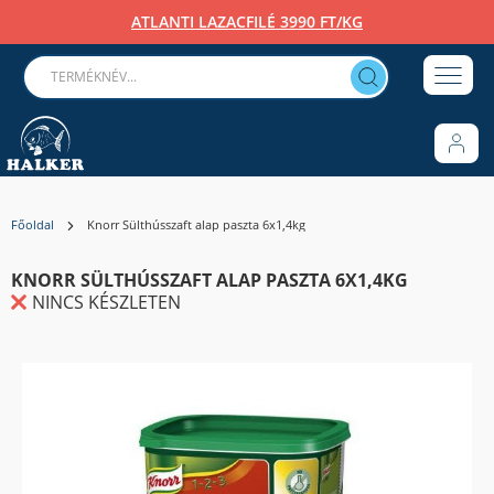
ATLANTI LAZACFILÉ 3990 FT/KG
Főoldal
Knorr Sülthússzaft alap paszta 6x1,4kg
KNORR SÜLTHÚSSZAFT ALAP PASZTA 6X1,4KG
NINCS KÉSZLETEN