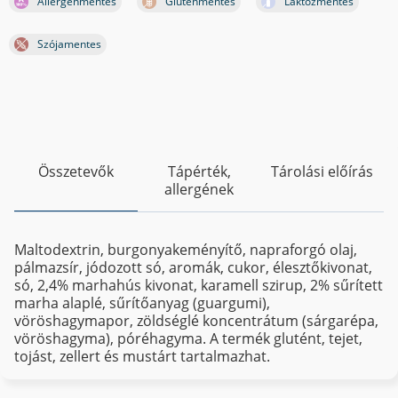
Allergénmentes
Gluténmentes
Laktózmentes
Szójamentes
Összetevők
Tápérték,
Tárolási előírás
allergének
Maltodextrin, burgonyakeményítő, napraforgó olaj,
pálmazsír, jódozott só, aromák, cukor, élesztőkivonat,
só, 2,4% marhahús kivonat, karamell szirup, 2% sűrített
marha alaplé, sűrítőanyag (guargumi),
vöröshagymapor, zöldséglé koncentrátum (sárgarépa,
vöröshagyma), póréhagyma. A termék glutént, tejet,
tojást, zellert és mustárt tartalmazhat.