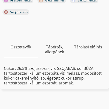
Allergénmentes
Gluténmentes
Laktózmentes
Szójamentes
Összetevők
Tápérték,
Tárolási előírás
allergének
Cukor, 26,5% szójaszósz ( víz, SZÓJABAB, só, BÚZA,
tartósítószer: kálium-szorbát), víz, melasz, módosított
kukoricakeményítő, só, égetett cukor szirup,
tartósítószer: kálium-szorbát, aromák.