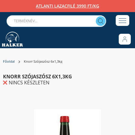
ATLANTI LAZACFILÉ 3990 FT/KG
Főoldal
Knorr Szójaszósz 6x1,3kg
KNORR SZÓJASZÓSZ 6X1,3KG
NINCS KÉSZLETEN