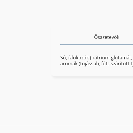
Összetevők
Só, ízfokozók (nátrium-glutamát,
aromák (tojással), főtt-szárítot