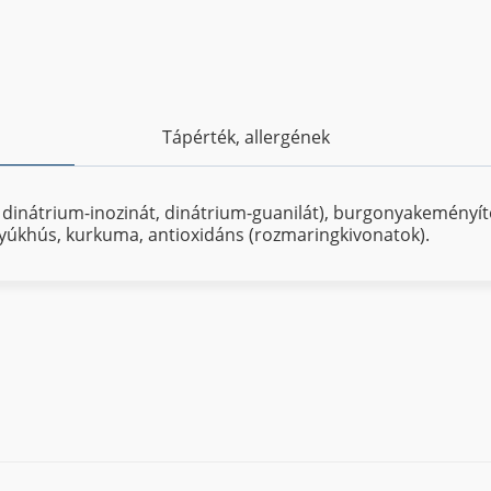
Tápérték, allergének
 dinátrium-inozinát, dinátrium-guanilát), burgonyakeményítő
t tyúkhús, kurkuma, antioxidáns (rozmaringkivonatok).