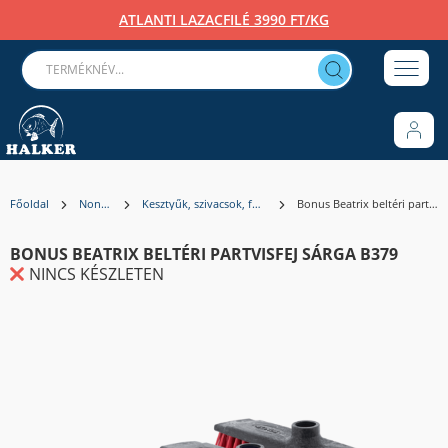
ATLANTI LAZACFILÉ 3990 FT/KG
Főoldal
Non-Food
Kesztyűk, szivacsok, felmosók, lapátok
Bonus Beatrix beltéri partvisfej SÁRGA B379
BONUS BEATRIX BELTÉRI PARTVISFEJ SÁRGA B379
NINCS KÉSZLETEN