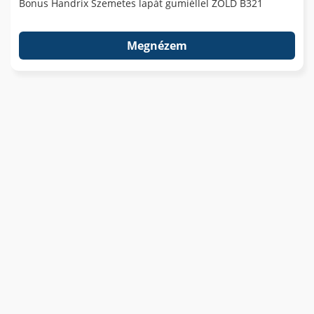
Bonus Handrix Szemetes lapát gumiéllel ZÖLD B321
Megnézem