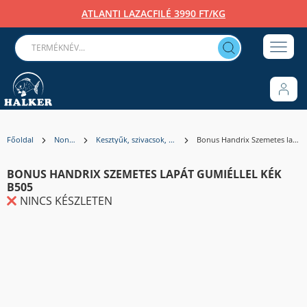
ATLANTI LAZACFILÉ 3990 FT/KG
Főoldal
Non-Food
Kesztyűk, szivacsok, felmosók, lapátok
Bonus Handrix Szemetes lapát gumiéllel KÉK B505
BONUS HANDRIX SZEMETES LAPÁT GUMIÉLLEL KÉK
B505
NINCS KÉSZLETEN