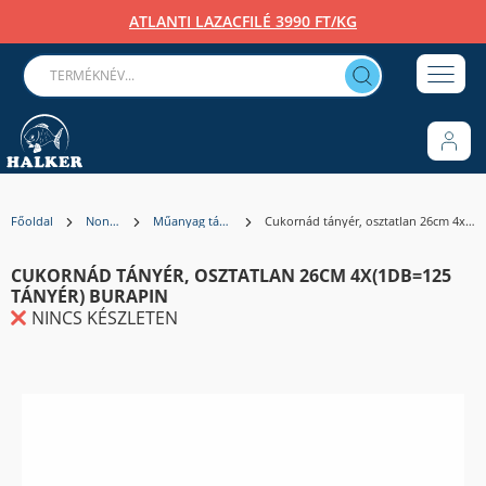
ATLANTI LAZACFILÉ 3990 FT/KG
Főoldal
Non-Food
Műanyag tálak, fedelek
Cukornád tányér, osztatlan 26cm 4x(1db=125 tányér) BURAPIN
CUKORNÁD TÁNYÉR, OSZTATLAN 26CM 4X(1DB=125
TÁNYÉR) BURAPIN
NINCS KÉSZLETEN