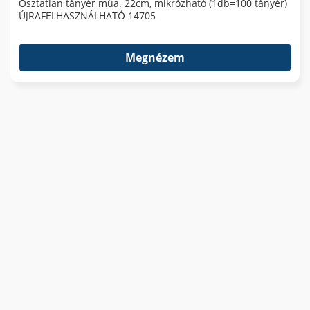
Osztatlan tányér műa. 22cm, mikrózható (1db=100 tányér)
ÚJRAFELHASZNÁLHATÓ 14705
Megnézem