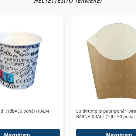
HELYETTESÍTŐ TERMÉKEI
1dl (1db=50 pohár) PALM
Sültkrumplis papírpohár (wr
BARNA KRAFT (1db=50 pohár
Megnézem
Megnézem