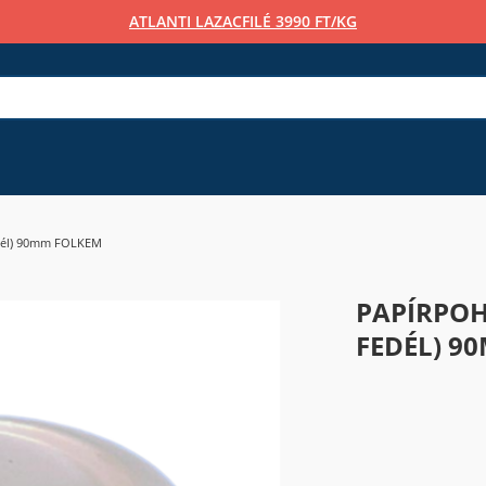
ATLANTI LAZACFILÉ 3990 FT/KG
edél) 90mm FOLKEM
PAPÍRPOH
FEDÉL) 9