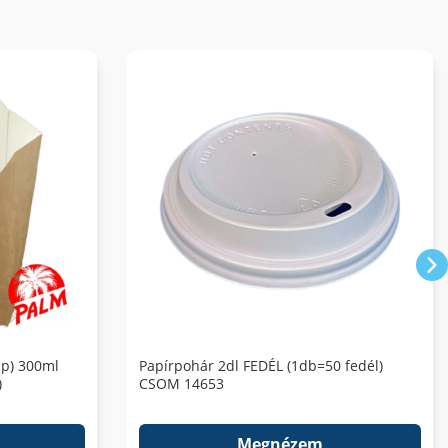
ap) 300ml
Papírpohár 2dl FEDÉL (1db=50 fedél)
)
CSOM 14653
Megnézem