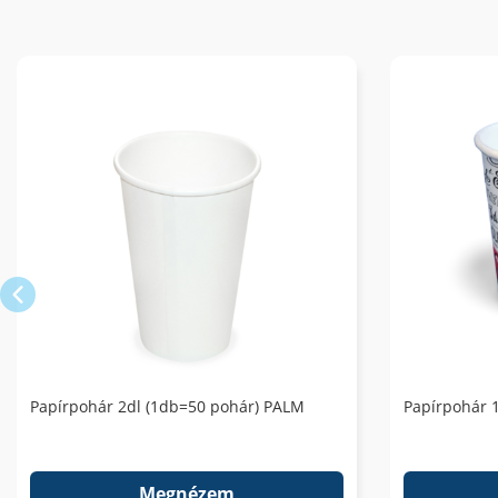
Papírpohár 2dl (1db=50 pohár) PALM
Papírpohár 
Megnézem