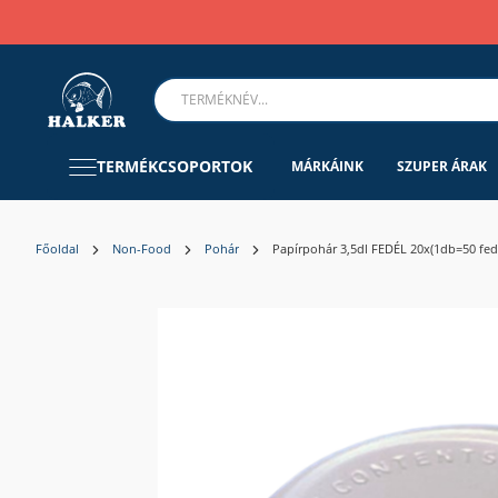
TERMÉKCSOPORTOK
MÁRKÁINK
SZUPER ÁRAK
Főoldal
Non-Food
Pohár
Papírpohár 3,5dl FEDÉL 20x(1db=50 f