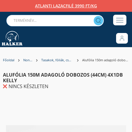
ATLANTI LAZACFILÉ 3990 FT/KG
Főoldal
Non-Food
Tasakok, fóliák, csomagolóanyagok
Alufólia 150m adagoló dobozos (44cm) 4x1db KELLY
ALUFÓLIA 150M ADAGOLÓ DOBOZOS (44CM) 4X1DB
KELLY
NINCS KÉSZLETEN