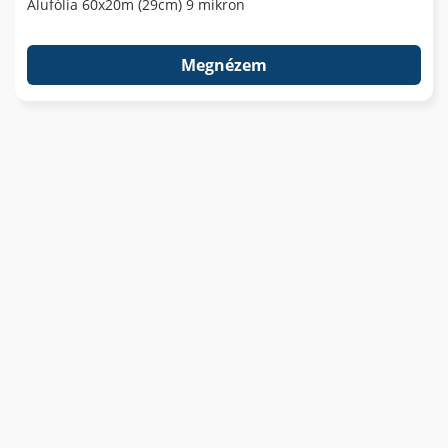
Alufólia 60x20m (29cm) 9 mikron
Megnézem