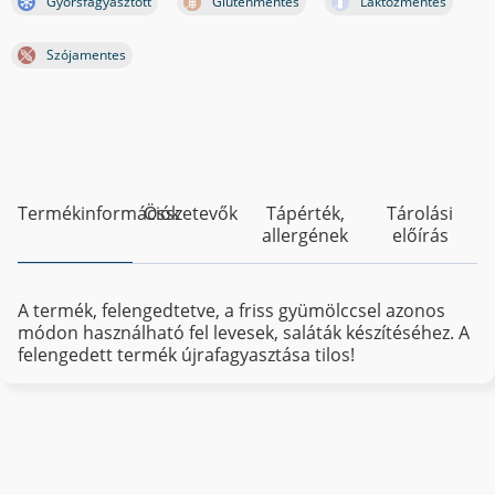
Gyorsfagyasztott
Gluténmentes
Laktózmentes
Szójamentes
Termékinformációk
Összetevők
Tápérték,
Tárolási
allergének
előírás
A termék, felengedtetve, a friss gyümölccsel azonos
módon használható fel levesek, saláták készítéséhez. A
felengedett termék újrafagyasztása tilos!