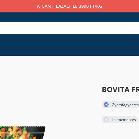
ATLANTI LAZACFILÉ 3990 FT/KG
BOVITA F
Gyorsfagyaszto
Laktózmentes