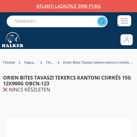
ATLANTI LAZACFILÉ 3990 FT/KG
Főoldal
Fagyasztott
Tészták
Orien Bites Tavaszi tekercs kantoni csirkés 15g 12x900g OBCN-123
ORIEN BITES TAVASZI TEKERCS KANTONI CSIRKÉS 15G
12X900G OBCN-123
NINCS KÉSZLETEN