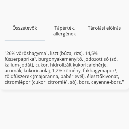
Összetevők
Tápérték,
Tárolási előírás
allergének
"26% vöröshagyma¹, liszt (búza, rizs), 14,5%
fűszerpaprika¹, burgonyakeményítő, jódozott só (só,
kálium-jodát), cukor, hidrolizált kukoricafehérje,
aromák, kukoricaolaj, 1,2% kömény, fokhagymapor¹,
zöldfűszerek (majoranna, babérlevél), élesztőkivonat,
citromlépor (cukor, citromlé¹, só), bors, cayenne-bors."