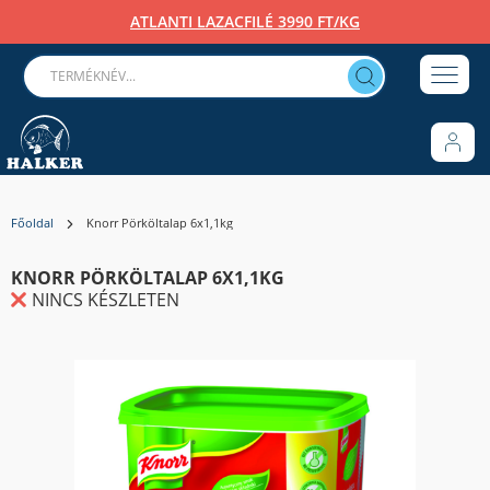
ATLANTI LAZACFILÉ 3990 FT/KG
Főoldal
Knorr Pörköltalap 6x1,1kg
KNORR PÖRKÖLTALAP 6X1,1KG
NINCS KÉSZLETEN